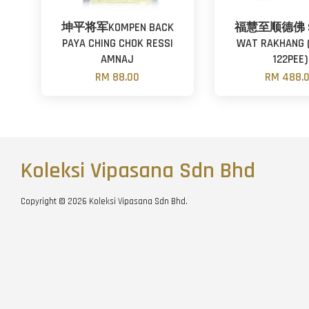
坤平将军KOMPEN BACK
福慧至顺德佛 S
PAYA CHING CHOK RESSI
WAT RAKHANG 
AMNAJ
122PEE)
RM 88.00
RM 488.
Koleksi Vipasana Sdn Bhd
Copyright © 2026 Koleksi Vipasana Sdn Bhd.