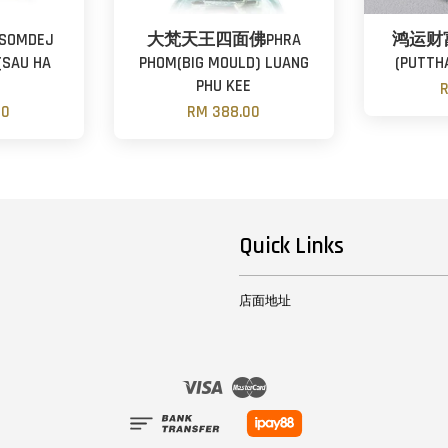
OMDEJ
大梵天王四面佛PHRA
鸿运财富
(SAU HA
PHOM(BIG MOULD) LUANG
(PUTTH
PHU KEE
R
00
RM 388.00
Quick Links
店面地址
Visa
Master