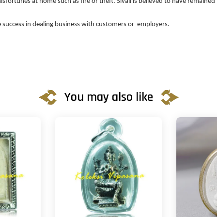
f misfortunes at home such as fire or theft. Sivali is believed to have rema
e success in dealing business with customers or employers.
You may also like