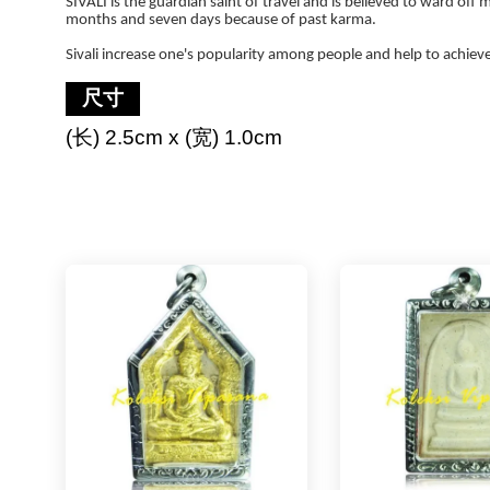
SIVALI is the guardian saint of travel and is believed to ward of
months and seven days because of past karma.
Sivali increase one's popularity among people and help to achiev
尺寸
(长) 2.5cm x (宽) 1.0cm