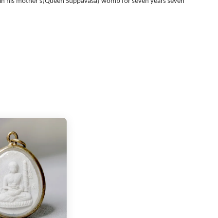
ined in his mother's(Queen Suppavasa) womb for seven years seven