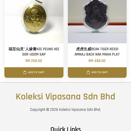
福至仙灵”人缘膏KEE PEUNG HEE
虎虎生威REAN TIGER RESSI
DOR-UDOM SAP
AMNAJ BACK NAK MAHA PLAT
RM 268.00
RM 488.00
ADD TO CART
ADD TO CART
Koleksi Vipasana Sdn Bhd
Copyright © 2026 Koleksi Vipasana Sdn Bhd.
Quick Links