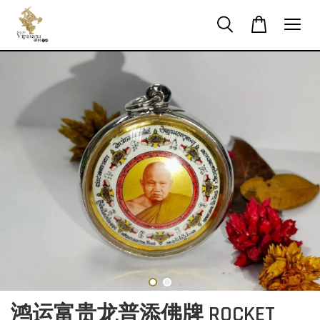
鸿运富贵龙普添佛牌 ROCKET