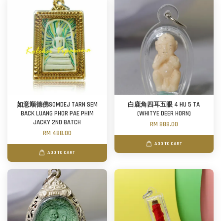
如意顺德佛SOMDEJ TARN SEM
白鹿角四耳五眼 4 HU 5 TA
BACK LUANG PHOR PAE PHIM
(WHITYE DEER HORN)
JACKY 2ND BATCH
RM 888.00
RM 488.00
ADD TO CART
ADD TO CART