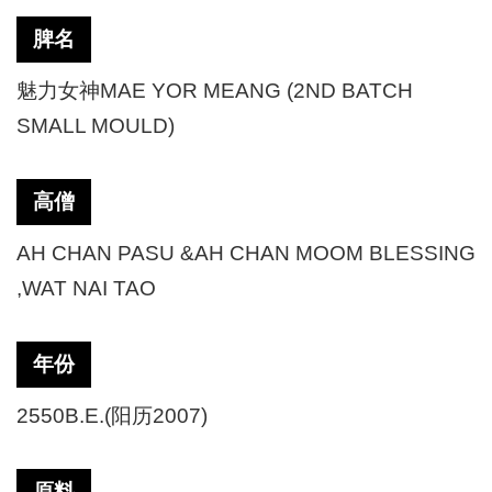
脾名
魅力女神
MAE YOR MEANG (2ND BATCH
SMALL MOULD)
高僧
AH CHAN PASU &AH CHAN MOOM BLESSING
,WAT NAI TAO
年份
2550B.E.(阳历2007)
原料