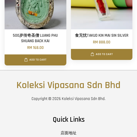
500岁传奇圣僧 LUANG PHU
食无忧TAKUD KIN MAI SIN SILVER
SHUANG BACK KAI
RM 888.00
RM 168.00
ADD TO CART
ADD TO CART
Koleksi Vipasana Sdn Bhd
Copyright © 2026 Koleksi Vipasana Sdn Bhd.
Quick Links
店面地址