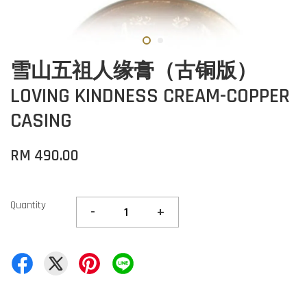
雪山五祖人缘膏（古铜版）
LOVING KINDNESS CREAM-COPPER
CASING
RM 490.00
Quantity
-
+