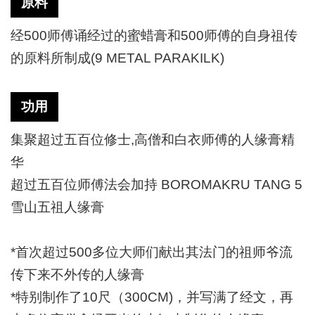
原料
经
500师傅诵经过的蜜蜡膏和500师傅的自身祖传
的原料所制成(9 METAL PARAKILK)
功用
集聚超过五百位修士
,高僧和白衣师傅的人缘膏精
华
超过五百位师傅法会加持
BOROMAKRU TANG 5
雪山五祖人缘膏
*首次超过500多位大师们献出其法门的祖师爷流
传下来不外传的人缘膏
*特别制作了10尺（300CM)，并写满了经文，再