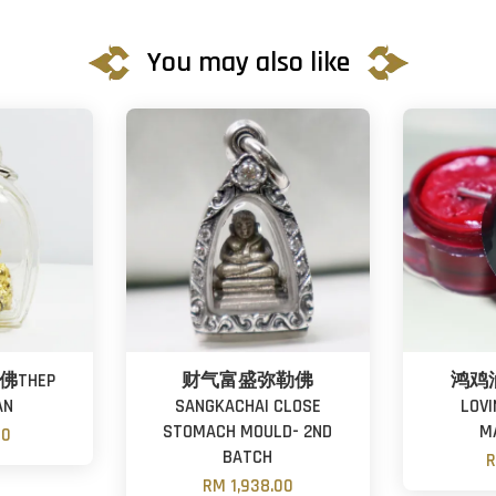
You may also like
THEP
财气富盛弥勒佛
鸿鸡
AN
SANGKACHAI CLOSE
LOVI
STOMACH MOULD- 2ND
M
00
BATCH
R
RM 1,938.00