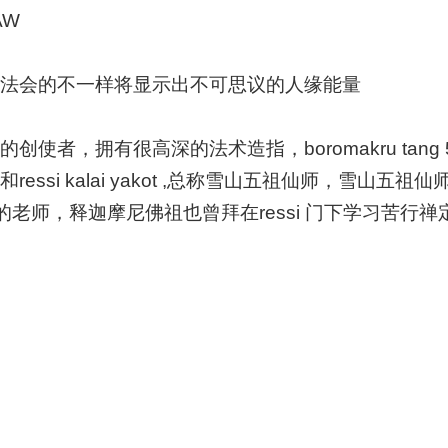
AW
僧让这场法会的不一样将显示出不可思议的人缘能量
派系的创使者，拥有很高深的法术造指，boromakru tan
ua,ressi tafai和ressi kalai yakot ,总称雪
老师，释迦摩尼佛祖也曾拜在ressi 门下学习苦行禅定