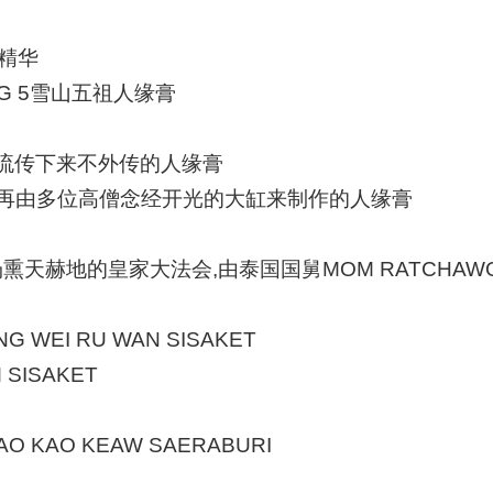
精华
NG 5雪山五祖人缘膏
爷流传下来不外传的人缘膏
文，再由多位高僧念经开光的大缸来制作的人缘膏
I一场熏天赫地的皇家大法会,
由泰国国舅
MOM RATCHAW
G WEI RU WAN SISAKET
 SISAKET
DAO KAO KEAW SAERABURI