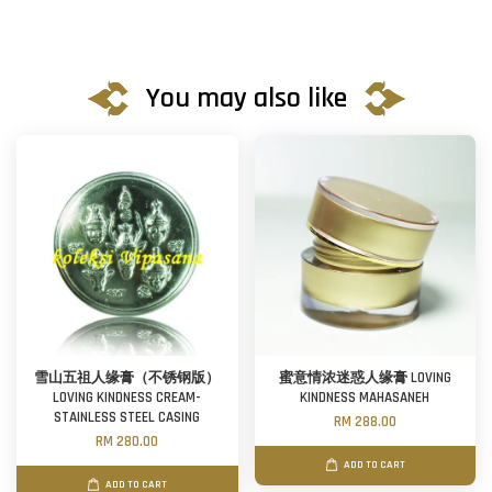
You may also like
雪山五祖人缘膏（不锈钢版）
蜜意情浓迷惑人缘膏 LOVING
LOVING KINDNESS CREAM-
KINDNESS MAHASANEH
STAINLESS STEEL CASING
RM 288.00
RM 280.00
ADD TO CART
ADD TO CART