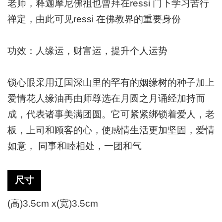
老师，释迦摩尼佛祖也曾拜在ressi 门下学习苦行
禅定，由此可见ressi 在佛教界的重要身份
功效：人缘运，财富运，提升个人运势
锁心眼采用辽国深山里的罕有的姻缘树的种子加上
爱情花人缘油再由师尊选在月圆之月诵经加持而
成，代表诸事美满团圆。它可紧紧绑锁着爱人，
老
板，上司和顾客的心，使感情生活更加坚固，爱情
如意，
同事和睦相处，一团和气
尺寸
(高)3.5cm x(宽)3.5cm