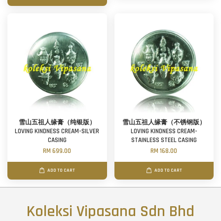
雪山五祖人缘膏（纯银版）
雪山五祖人缘膏（不锈钢版）
LOVING KINDNESS CREAM-SILVER
LOVING KINDNESS CREAM-
CASING
STAINLESS STEEL CASING
RM 699.00
RM 168.00
ADD TO CART
ADD TO CART
Koleksi Vipasana Sdn Bhd