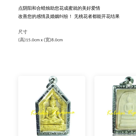
点阴阳和合蜡烛助您花成蜜就的美好爱情
改善您的感情及婚姻纠纷！
无桃花者都能开花结果
尺寸
高
宽
(
)15.0cm x (
)8.0cm