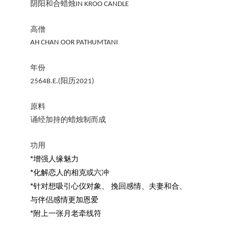
阴阳和合蜡烛
IN KROO CANDLE
高僧
AH CHAN OOR PATHUMTANI
年份
阳历
2564B.E.(
2021)
原料
诵经加持的蜡烛制而成
功用
*
增强人缘魅力
*
化解恋人的相克或六冲
*
针对想吸引心仪对象、
挽回感情、夫妻和合、
与伴侣感情更加恩爱
*
附上一张月老牵线符