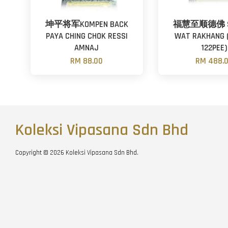
坤平将军KOMPEN BACK
福慧至顺德佛 S
PAYA CHING CHOK RESSI
WAT RAKHANG 
AMNAJ
122PEE)
RM 88.00
RM 488.
Koleksi Vipasana Sdn Bhd
Copyright © 2026 Koleksi Vipasana Sdn Bhd.