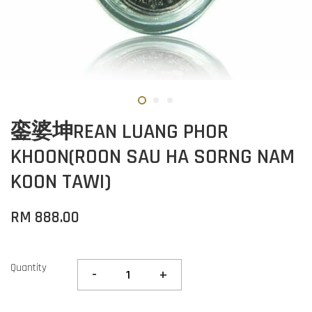
銮婆坤REAN LUANG PHOR
KHOON(ROON SAU HA SORNG NAM
KOON TAWI)
RM 888.00
Quantity
-
+