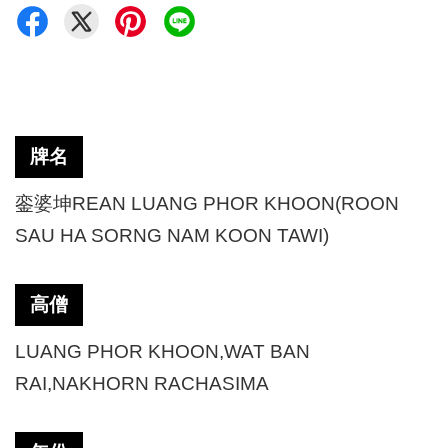
牌名
銮婆坤
REAN LUANG PHOR KHOON(ROON
SAU HA SORNG NAM KOON TAWI)
高僧
LUANG PHOR KHOON,WAT BAN
RAI,NAKHORN RACHASIMA