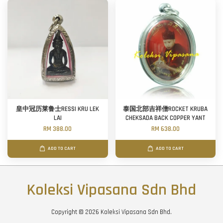
皇中冠历莱鲁士RESSI KRU LEK
泰国北部吉祥僧ROCKET KRUBA
LAI
CHEKSADA BACK COPPER YANT
RM 388.00
RM 638.00
ADD TO CART
ADD TO CART
Koleksi Vipasana Sdn Bhd
Copyright © 2026 Koleksi Vipasana Sdn Bhd.