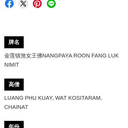
牌名
金莲镇煞女王佛
NANGPAYA ROON FANG LUK
NIMIT
高僧
LUANG PHU KUAY, WAT KOSITARAM,
CHAINAT
年份