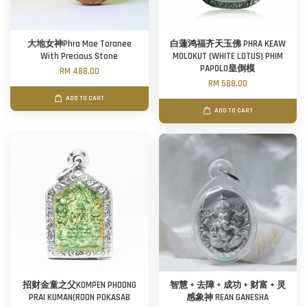
大地女神Phra Mae Toranee
白蓮鸿福齐天玉佛 PHRA KEAW
With Precious Stone
MOLOKUT (WHITE LOTUS) PHIM
PAPOLO皇倒模
RM 488.00
RM 588.00
ADD TO CART
ADD TO CART
招财金童之父KOMPEN PHOONG
智慧 + 去障 + 成功 + 财富 + 灵
PRAI KUMAN(ROON POKASAB
感象神 REAN GANESHA