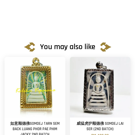
You may also like
如意顺德佛SOMDEJ TARN SEM
威猛虎护顺德佛 SOMDEJ LAI
BACK LUANG PHOR PAE PHIM
SER (2ND BATCH)
JACKY 2ND BATCH