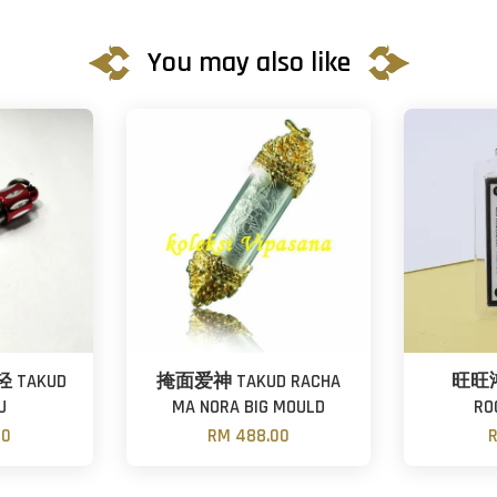
You may also like
TAKUD
掩面爱神 TAKUD RACHA
旺旺
U
MA NORA BIG MOULD
RO
00
RM 488.00
R