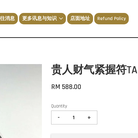
往消息
更多讯息与知识
店面地址
Refund Policy
贵人财气紧握符TAKUD 
RM 588.00
Quantity
-
+