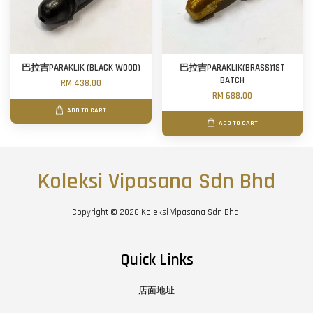
巴拉吉PARAKLIK (BLACK WOOD)
巴拉吉PARAKLIK(BRASS)1ST
BATCH
RM 438.00
RM 688.00
ADD TO CART
ADD TO CART
Koleksi Vipasana Sdn Bhd
Copyright © 2026 Koleksi Vipasana Sdn Bhd.
Quick Links
店面地址