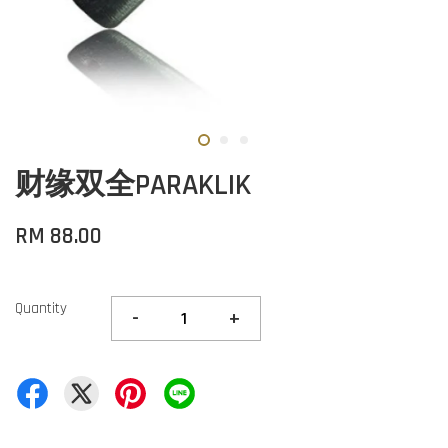
财缘双全PARAKLIK
RM 88.00
Quantity
-
+