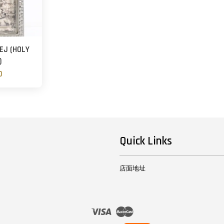
 (HOLY
)
0
Quick Links
店面地址
Visa
Master