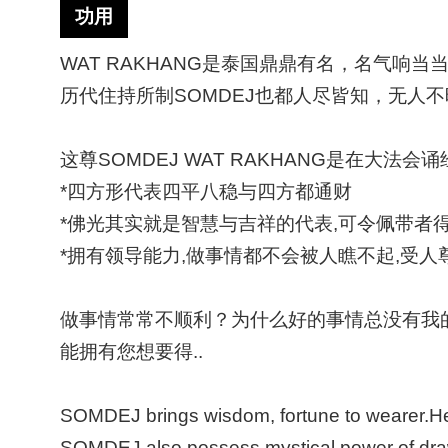
功用
WAT RAKHANG是泰国鼎鼎有名，名气响当当的
历代住持所制SOMDEJ也都人尽皆知，无人不
这尊
SOMDEJ WAT RAKHANG是在大法会
*四方形代表四平八稳与四方都通财
*佛光其实就是智慧与吉祥的代表,可令佩带者
*拥有领导能力,做事情都不会被人瞧不起,受人
做事情常常不顺利？为什么好的事情总没有我
能拥有您想要得..
SOMDEJ brings wisdom, fortune to wearer.He 
SOMDEJ also possess mystical power of drawin