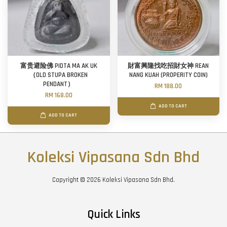
富贵避险佛 PIDTA MA AK UK
財富興隆找吃招財女神 REAN
（OLD STUPA BROKEN
NANG KUAH (PROPERITY COIN)
PENDANT）
RM 188.00
RM 168.00
ADD TO CART
ADD TO CART
Koleksi Vipasana Sdn Bhd
Copyright © 2026 Koleksi Vipasana Sdn Bhd.
Quick Links