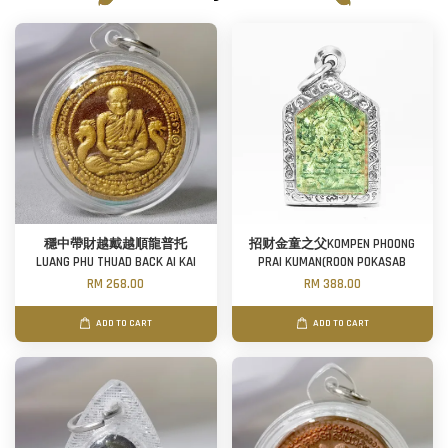
穩中帶財越戴越順龍普托
招财金童之父KOMPEN PHOONG
LUANG PHU THUAD BACK AI KAI
PRAI KUMAN(ROON POKASAB
RM 268.00
RM 388.00
ADD TO CART
ADD TO CART