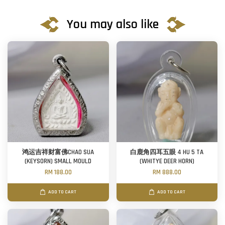
You may also like
鸿运吉祥财富佛CHAO SUA
白鹿角四耳五眼 4 HU 5 TA
(KEYSORN) SMALL MOULD
(WHITYE DEER HORN)
RM 188.00
RM 888.00
ADD TO CART
ADD TO CART