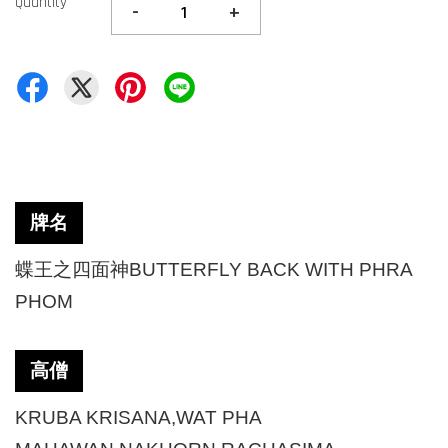
Quantity
-
+
牌名
蝶王之四面神BUTTERFLY BACK WITH PHRA
PHOM
高僧
KRUBA KRISANA,WAT PHA