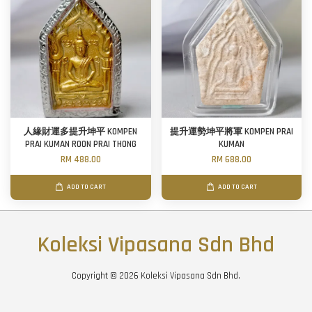
人緣財運多提升坤平 KOMPEN
提升運勢坤平將軍 KOMPEN PRAI
PRAI KUMAN ROON PRAI THONG
KUMAN
RM 488.00
RM 688.00
ADD TO CART
ADD TO CART
Koleksi Vipasana Sdn Bhd
Copyright © 2026 Koleksi Vipasana Sdn Bhd.