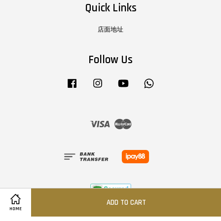
Quick Links
店面地址
Follow Us
Facebook
Instagram
YouTube
Whatsapp
Visa
Master
ADD TO CART
HOME
Terms of Service
|
Privacy Policy
|
Shipping & Return