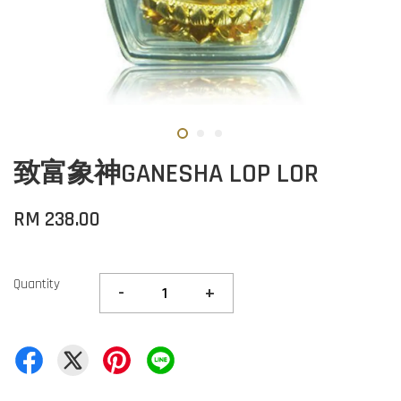
致富象神GANESHA LOP LOR
RM 238.00
Quantity
-
+