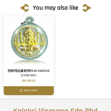
You may also like
招财鸿运象财神REAN GANESHA
(3 KAH SAT)
RM 108.00
ADD TO CART