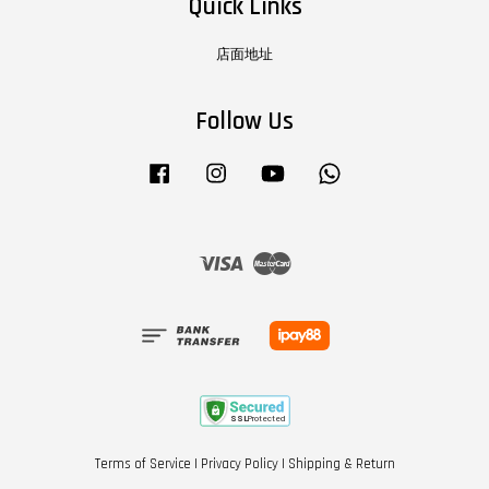
Quick Links
店面地址
Follow Us
Facebook
Instagram
YouTube
Whatsapp
Visa
Master
Terms of Service
|
Privacy Policy
|
Shipping & Return