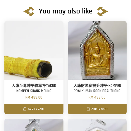
You may also like
人缘至尊坤平将军符TAKUD
人緣財運多提升坤平 KOMPEN
KOMPEN KUANG MEUNG
PRAI KUMAN ROON PRAI THONG
RM 488.00
RM 488.00
ADD TO CART
ADD TO CART