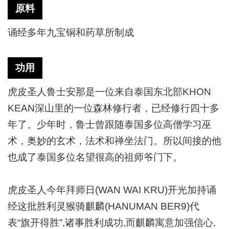
原料
诵经多年九宝铜和药草所制成
功用
虎皮圣人鲁士安那是一位来自泰国东北部
KHON
KEAN深山里的一位森林修行者，已经修行四十多
年了。少年时，鲁士曾跟随泰国多位高僧学习巫
术，奥妙的玄术，法术和禅坐法门。所以间接的他
也成了泰国多位名望很高的祖师爷门下。
虎皮圣人今年拜师日
(WAN WAI KRU)开光加持诵
经这批胜利灵猴骑麒麟
(HANUMAN BER9)代
表“旗开得胜”,诸事胜利成功,而麒麟寓意加强信心,