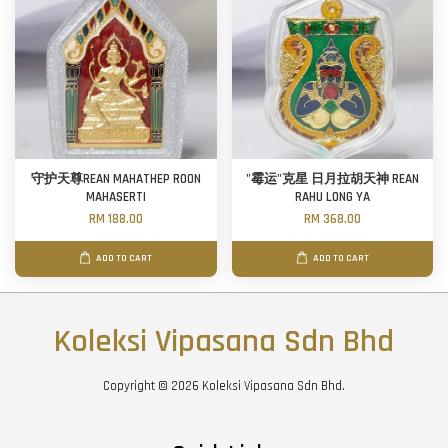
守护天尊REAN MAHATHEP ROON
"霉运"克星 日月拉胡天神 REAN
MAHASERTI
RAHU LONG YA
RM 188.00
RM 368.00
ADD TO CART
ADD TO CART
Koleksi Vipasana Sdn Bhd
Copyright © 2026 Koleksi Vipasana Sdn Bhd.