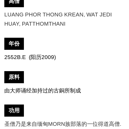
高僧
LUANG PHOR THONG KREAN, WAT JEDI
HUAY, PATTHOMTHANI
年份
2552B.E (
阳历
2009)
原料
由大师诵经加持过的古銅所制成
功用
圣僧乃是来自缅甸
MORN
族部落的一位得道高僧
.