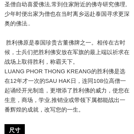
圣僧自幼喜爱佛法
,
常到住家附近的佛寺研究佛理
,
少年时便出家为僧也在当时离乡远赴泰国寻求更深
奥的佛法
..
胜利佛原是泰国珍贵古董佛牌之一。相传在古时
候，士兵们把胜利佛安放在军旗的最上端以祈求在
战场上取得胜利，称霸天下。
LUANG PHOR THONG KREANG
的胜利佛是选
在
12
年才一次的
SAU HAK
日，连同
108
位高僧一
起诵经开光制造，更增添了胜利佛的威力，使您在
生意，商场，学业
,
推销业或带领下属都能战出一
番辉煌的成就，改写您的一生。
尺寸