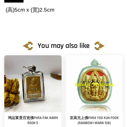
(
高
)5cm x (
宽
)2.5cm
You may also like
鸿运富贵百览佛PHRA PAK NARM
至高无上佛PHRA YOD KUN POON
ROON 5
(RAINBOW+WARN 108)