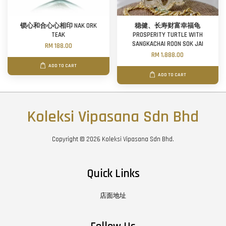
锁心和合心心相印 NAK ORK
稳健、长寿财富幸福龟
TEAK
PROSPERITY TURTLE WITH
SANGKACHAI ROON SOK JAI
RM 188.00
RM 1,888.00
ADD TO CART
ADD TO CART
Koleksi Vipasana Sdn Bhd
Copyright © 2026 Koleksi Vipasana Sdn Bhd.
Quick Links
店面地址