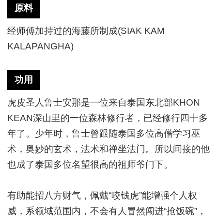
原料
经师傅加持过的海藤所制成
(SIAK KAM
KALAPANGHA)
功用
虎皮圣人鲁士安那是一位来自泰国东北部
KHON
KEAN深山里的一位森林修行者，已经修行四十多
年了。少年时，鲁士曾跟随泰国多位高僧学习巫
术，奥妙的玄术，法术和禅坐法门。所以间接的他
也成了泰国多位名望很高的祖师爷门下。
有助能招八方财气，佩戴“咬钱虎”能增强个人权
威，系领域范围内，不
会有人冒然闯进“抢饭碗”，