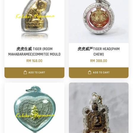
虎虎生威 TIGER (ROOM
虎虎威严TIGER HEAD(PHIM
MAHABARAMEE)COMMITEE MOULD
CHEW)
RM 168.00
RM 388.00
ADD TO CART
ADD TO CART