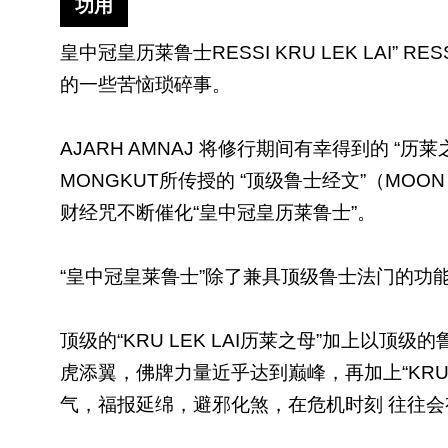
功用
皇中冠皇历莱鲁士
RESSI KRU LEK 
的一些苦恼琐碎事。
AJARH AMNAJ 将修行期间有幸得到的 “历莱
MONGKUT所传授的 “顶级鲁士经文”（MOON
财经咒不断催化“皇中冠皇历莱鲁士”。
“皇中冠皇莱鲁士”除了兼具顶级鲁士法门的功
顶级的“
KRU LEK LAI历莱之母”加上以顶
虎添翼，佛牌力量近乎达到巅峰，再加上“KRU
气，福报延绵，避邪化煞，在危机时刻 往往