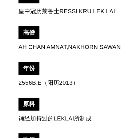
皇中冠历莱鲁士
RESSI KRU LEK LAI
高僧
AH CHAN AMNAT,NAKHORN SAWAN
年份
2556B.E
（阳历
2013
）
原料
诵经加持过的
LEKLAI
所制成