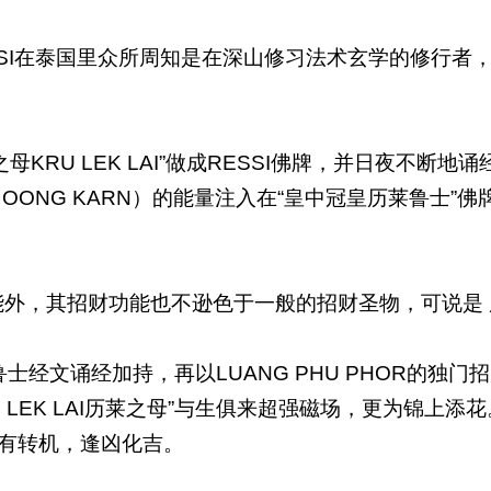
LAI” RESSI在泰国里众所周知是在深山修习法术玄学
之母KRU LEK LAI”做成RESSI佛牌，并日夜不断地诵
 OONG KARN）的能量注入在“皇中冠皇历莱鲁士”佛牌
能外，其招财功能也不逊色于一般的招财圣物，可说是
级的鲁士经文诵经加持，再以LUANG PHU PHOR的
 LEK LAI历莱之母”与生俱来超强磁场，更为锦上添
会有转机，逢凶化吉。