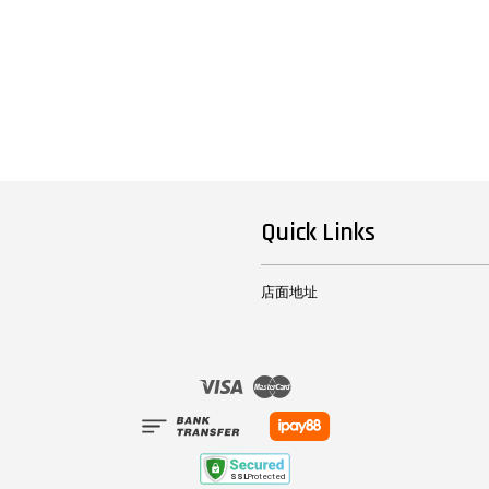
Quick Links
店面地址
Visa
Master