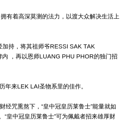
的修行者，拥有着高深莫测的法力，以渡大众解决生活上
经加持，将其祖师爷RESSI SAK TAK
内 ，再以恩师LUANG PHU PHOR的独门招
历年来LEK LAI圣物系里的佳作。
独门招财经咒熏熬下，“皇中冠皇历莱鲁士”能量就如
花。“皇中冠皇历莱鲁士”可为佩戴者招来雄厚财