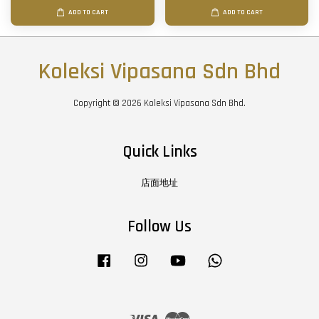
ADD TO CART
ADD TO CART
Koleksi Vipasana Sdn Bhd
Copyright © 2026 Koleksi Vipasana Sdn Bhd.
Quick Links
店面地址
Follow Us
Facebook
Instagram
YouTube
Whatsapp
Visa
Master