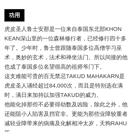
功用
虎皮圣人鲁士安那是一位来自泰国东北部
KHON
KEAN深山里的一位森林修行者，已经修行四十多
年了。少年时，鲁士曾跟随泰国多位高僧学习巫
术，奥妙的玄术，法术和禅坐法门。所以间接的他
也成了泰国多位名望很高的祖师爷门下。
这支难能可贵的百无禁忌
TAKUD MAHAKARN是
虎皮圣人诵经超过84,000次，而且是特别选在满
时，满日来加持以加强TAKUD的威力。
他能化掉那些不必要得劫数及凶险，除此之外，他
还能阻小人陷害及挡官非。更能为那些业障较重者
减轻业障带来的病痛及化解相冲太岁，天狗
RAHU