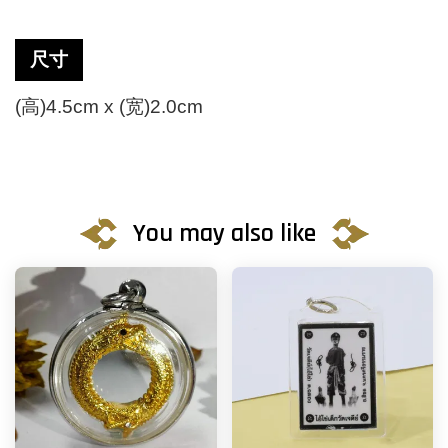
尺寸
(高)4.5cm x (宽)2.0cm
You may also like