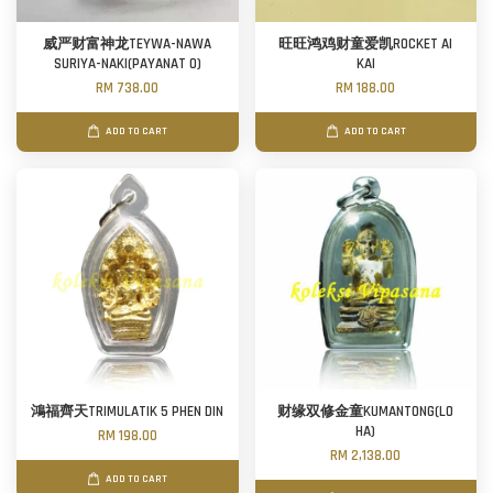
威严财富神龙TEYWA-NAWA
旺旺鸿鸡财童爱凯ROCKET AI
SURIYA-NAKI(PAYANAT O)
KAI
RM 738.00
RM 188.00
ADD TO CART
ADD TO CART
鴻福齊天TRIMULATIK 5 PHEN DIN
财缘双修金童KUMANTONG(LO
HA)
RM 198.00
RM 2,138.00
ADD TO CART