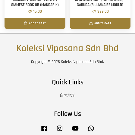
SIAMESE BOOK 05 (MANDARIN)
GARUDA (BILLIANAIRE MOULD)
RM 15.00
RM 399.00
ADD TO CART
ADD TO CART
Koleksi Vipasana Sdn Bhd
Copyright © 2026 Koleksi Vipasana Sdn Bhd.
Quick Links
店面地址
Follow Us
Facebook
Instagram
YouTube
Whatsapp