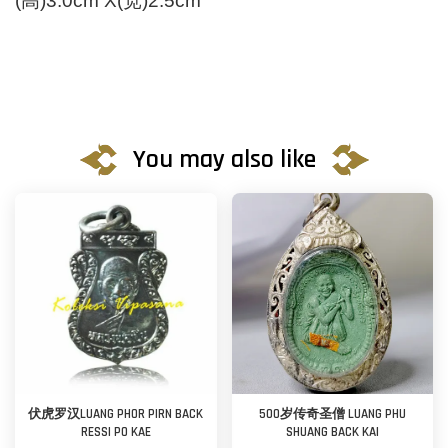
(高)3.0cm X(宽)2.5cm
You may also like
伏虎罗汉LUANG PHOR PIRN BACK
500岁传奇圣僧 LUANG PHU
RESSI PO KAE
SHUANG BACK KAI