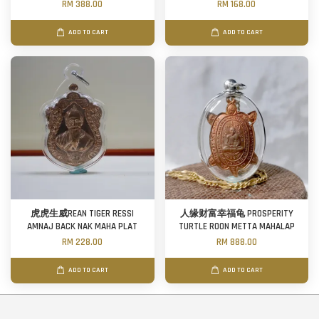
RM 388.00
RM 168.00
ADD TO CART
ADD TO CART
虎虎生威REAN TIGER RESSI
人缘财富幸福龟 PROSPERITY
AMNAJ BACK NAK MAHA PLAT
TURTLE ROON METTA MAHALAP
RM 228.00
RM 888.00
ADD TO CART
ADD TO CART