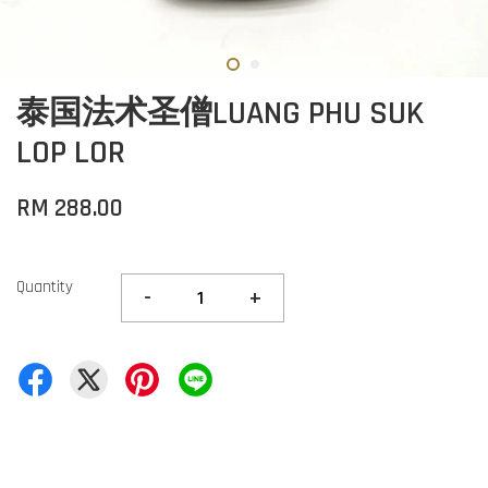
泰国法术圣僧LUANG PHU SUK
LOP LOR
RM 288.00
Quantity
-
+