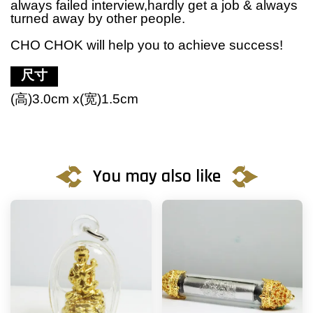
always failed interview,hardly get a job & always
turned away by other people.
CHO CHOK will help you to achieve success!
尺寸
(高)3.0cm x(宽)1.5cm
You may also like