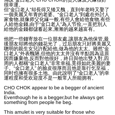
很幸運。
但“金口老人”却長得又矮又醜，直到年老時又娶了
一個美麗又年青的老婆。“金口老人”到處在外討人
家食物
,就像师父化緣一般,有些人會給他食物,有些
人給他金錢,由于“金口老人”為人节俭,一直把別人
給他的金錢都儲蓄起來,漸漸的越來越富有。
他把一些錢寄放在一位朋友處
,讓朋友為他保管,最
後朋友却將他的錢花光了，过后朋友只好將美麗又
聰明的親生女兒許配給他,做為他的太太。雖然“金
口老人”外表醜陋,但他的太太并沒有半點因為這原
因而嫌棄他,反而對他很好，終日與他出雙入對,四
周的人都稱“金口老人”非常幸福,覓得如此美麗的妻
子。“金口老人” 的臉皮很厚而且他是靠行乞至福，
同时也擁有很多土地。由此說明了“金口老人”的幸
運程度和受欢迎度不是一般常人所能拥有。
CHO CHOK appear to be a begger of ancient
India.
Eventhough he is a begger,but he always get
something from people he beg.
This amulet is very suitable for those who