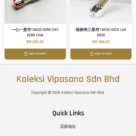
一心一意符TAKUD KERN CHIT
福禄寿三星符TAKUD HOCK LOK
KERN CHAI
SIEW
RM 388.00
RM 388.00
ADD TO CART
ADD TO CART
Koleksi Vipasana Sdn Bhd
Copyright © 2026 Koleksi Vipasana Sdn Bhd.
Quick Links
店面地址