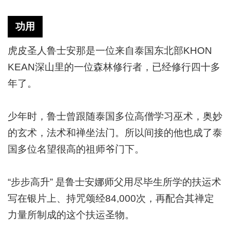
功用
虎皮圣人鲁士安那是一位来自泰国东北部
KHON
KEAN深山里的一位森林修行者，已经修行四十多
年了。
少年时，鲁士曾跟随泰国多位高僧学习巫术，奥妙
的玄术，法术和禅坐法门。所以间接的他也成了泰
国多位名望很高的祖师爷门下。
“步步高升”
是鲁士安娜师父用尽毕生所学的扶运术
写在银片上、持咒颂经84,000次，再配合其禅定
力量所制成的这个扶运圣物。