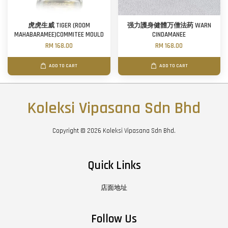
虎虎生威 TIGER (ROOM
强力護身健體万僧法药 WARN
MAHABARAMEE)COMMITEE MOULD
CINDAMANEE
RM 168.00
RM 168.00
ADD TO CART
ADD TO CART
Koleksi Vipasana Sdn Bhd
Copyright © 2026 Koleksi Vipasana Sdn Bhd.
Quick Links
店面地址
Follow Us