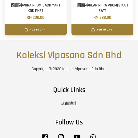
四面神PHRA PHOM BACK YANT
四面神REAN PHRA PHOM(2 KAH
KOK PHET
SAT)
RM 200.00
RM 288.00
ADD TO CART
ADD TO CART
Koleksi Vipasana Sdn Bhd
Copyright © 2026 Koleksi Vipasana Sdn Bhd.
Quick Links
店面地址
Follow Us
Facebook
Instagram
YouTube
Whatsapp