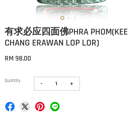
有求必应四面佛PHRA PHOM(KEE
CHANG ERAWAN LOP LOR)
RM 98.00
Quantity
-
+