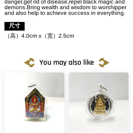
danger,get rid of disease,repel black magic and
demons.Bring wealth and wisdom to worshipper
and also help to achieve success in everything.
尺寸
（高）
4.0cm x（宽）2.5cm
You may also like