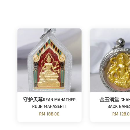
守护天尊REAN MAHATHEP
金玉满堂 CHAK
ROON MAHASERTI
BACK GANE
RM 188.00
RM 128.