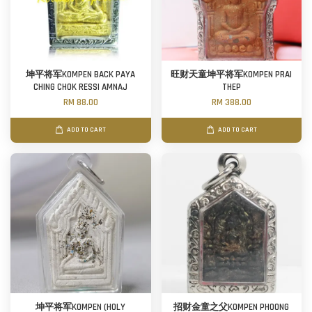
坤平将军KOMPEN BACK PAYA
旺财天童坤平将军KOMPEN PRAI
CHING CHOK RESSI AMNAJ
THEP
RM 88.00
RM 388.00
ADD TO CART
ADD TO CART
坤平将军KOMPEN (HOLY
招财金童之父KOMPEN PHOONG