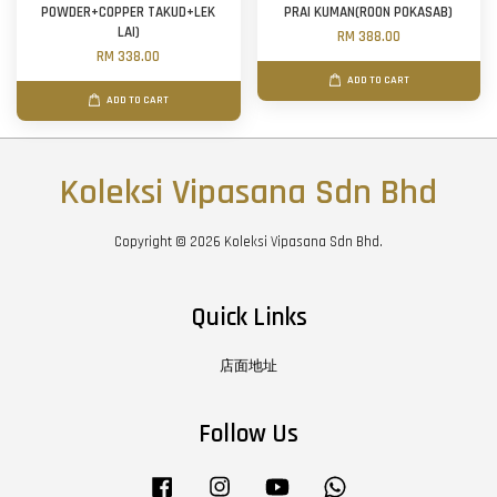
POWDER+COPPER TAKUD+LEK
PRAI KUMAN(ROON POKASAB)
LAI)
RM 388.00
RM 338.00
ADD TO CART
ADD TO CART
Koleksi Vipasana Sdn Bhd
Copyright © 2026 Koleksi Vipasana Sdn Bhd.
Quick Links
店面地址
Follow Us
Facebook
Instagram
YouTube
Whatsapp