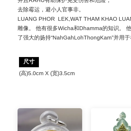
并且
RAHU
有助保护免受伤害和危险，
去除霉运，避小人官事非。
LUANG PHOR LEK,WAT THAM KHAO LU
雕像。
他有很多
Wicha
和
Dhamma
的知识。
了强大的扬持
“NahGahLohThongKam”
并用于
尺寸
(
高
)5.0cm X (
宽
)3.5cm