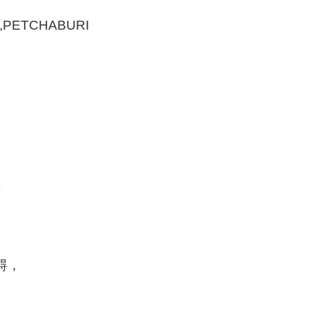
,PETCHABURI
)
碍，