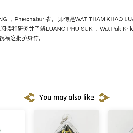
ANG
，
Phetchaburi
省。
师傅是
WAT THAM KHAO L
他阅读和研究并了解
LUANG PHU SUK
，
Wat Pak Khl
祝福这批护身符。
You may also like