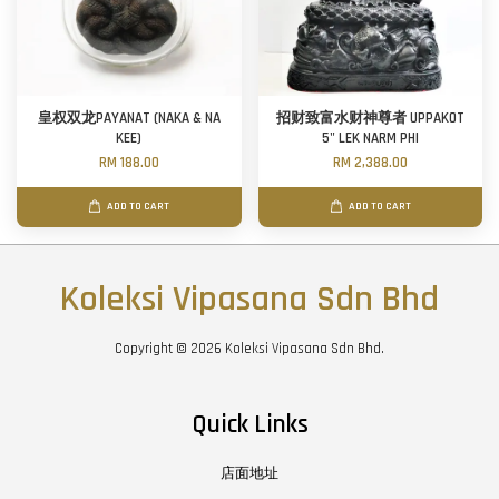
皇权双龙PAYANAT (NAKA & NA
招财致富水财神尊者 UPPAKOT
KEE)
5" LEK NARM PHI
RM 188.00
RM 2,388.00
ADD TO CART
ADD TO CART
Koleksi Vipasana Sdn Bhd
Copyright © 2026 Koleksi Vipasana Sdn Bhd.
Quick Links
店面地址