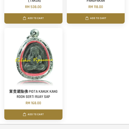
（TAKUA)
PANGPAKAN
RM 538.00
RM 118.00
ADD TO CART
ADD TO CART
富贵避险佛 PIDTA KANUK KANG
ROON SERTI RUAY SAP
RM 168.00
ADD TO CART