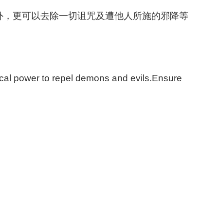
外，更可以去除一切诅咒及遭他人所施的邪降等
al power to repel demons and evils.Ensure