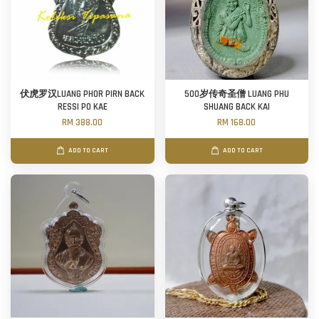
伏虎罗汉LUANG PHOR PIRN BACK
500岁传奇圣僧 LUANG PHU
RESSI PO KAE
SHUANG BACK KAI
RM 388.00
RM 168.00
ADD TO CART
ADD TO CART