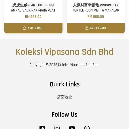
虎虎生威REAN TIGER RESSI
人缘财富幸福龟 PROSPERITY
AMNAJ BACK NAK MAHA PLAT
TURTLE ROON METTA MAHALAP
RM 228.00
RM 888.00
ADD TO CART
ADD TO CART
Koleksi Vipasana Sdn Bhd
Copyright © 2026 Koleksi Vipasana Sdn Bhd.
Quick Links
店面地址
Follow Us
Facebook
Instagram
YouTube
Whatsapp