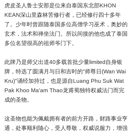
虎皮圣人鲁士安那是位来自泰国东北部
KHON
KEAN深山里森林苦修行者，已经修行四十多年
了。少年时曾跟随泰国多位高僧学习巫术，奥妙的
玄术，法术和禅坐法门。所以间接的他也成了泰国
多位名望很高的祖师爷门下。
此牌乃是师父出道
40多载首批少量limited自身银
牌，特选了圆满月与日和吉时的"师尊日(Wan Wai
Kru)"诵经加持过，也是源自Luang Phu Suk Wat
Pak Khoo Ma'am Thao龙甫蜀独特权威法门而完
成的圣物。
这圣物也能为佩戴拥有者的前方开路，财路事业亨
通，处事顺利隨心，受人尊敬，权威说服力，增强