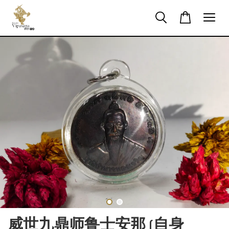
威世九鼎师鲁士安那 (自身