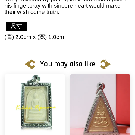
his finger,pray with sincere heart would make
their wish come truth.
尺寸
(高) 2.0cm x (宽) 1.0cm
You may also like