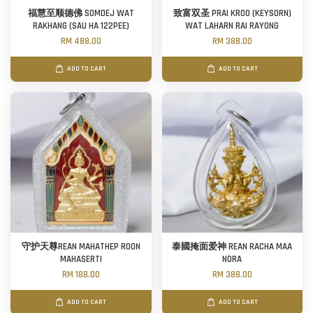
福慧至顺德佛 SOMDEJ WAT
致富双圣 PRAI KROO (KEYSORN)
RAKHANG (SAU HA 122PEE)
WAT LAHARN RAI RAYONG
RM 488.00
RM 388.00
ADD TO CART
ADD TO CART
守护天尊REAN MAHATHEP ROON
泰國掩面爱神 REAN RACHA MAA
MAHASERTI
NORA
RM 188.00
RM 388.00
ADD TO CART
ADD TO CART