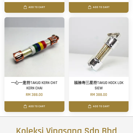
ADD TO CART
ADD TO CART
一心一意符TAKUD KERN CHIT
福禄寿三星符TAKUD HOCK LOK
KERN CHAI
SIEW
RM 388.00
RM 388.00
ADD TO CART
ADD TO CART
Koleksi Vipasana Sdn Bhd