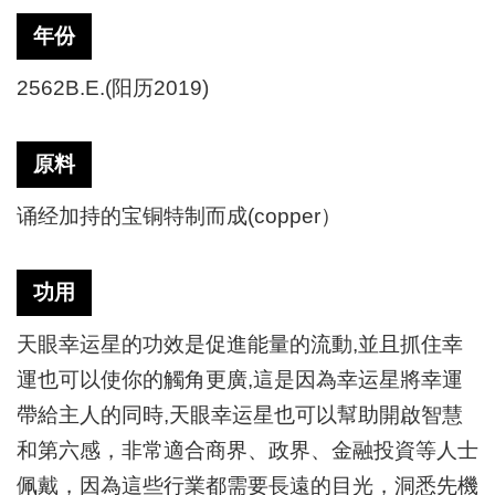
年份
2562B.E.(阳历2019)
原料
诵经加持的宝铜特制而成
(copper）
功用
天眼幸运星的功效是促進能量的流動
,並且抓住幸
運也可以使你的觸角更廣,這是因為幸运星將幸運
帶給主人的同時,天眼幸运星也可以幫助開啟智慧
和第六感，非常適合商界、政界、金融投資等人士
佩戴，因為這些行業都需要長遠的目光，洞悉先機