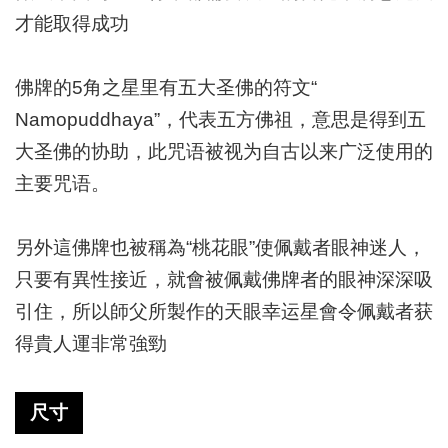
才能取得成功
佛牌的
5角之星里有五大圣佛的符文“
Namopuddhaya”，代表五方佛祖，意思是得到五
大圣佛的协助，此咒语被视为自古以来广泛使用的
主要咒语。
另外這佛牌也被稱為“桃花眼”使佩戴者眼神迷人，
只要有異性接近，
就會被佩戴佛牌者的眼神深深吸
引住，所以師父所製作的天眼幸运星
會令佩戴者获
得貴人運非常強勁
尺寸