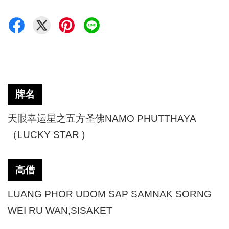
牌名
天眼幸运星之五方圣佛
NAMO PHUTTHAYA
（LUCKY STAR )
高僧
LUANG PHOR UDOM SAP SAMNAK SORNG
WEI RU WAN,SISAKET