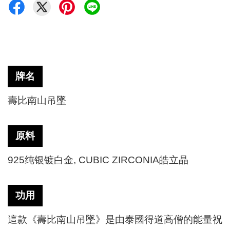
牌名
壽比南山吊墜
原料
925纯银镀白金, CUBIC ZIRCONIA皓立晶
功用
這款《壽比南山吊墜》是由泰國得道高僧的能量祝