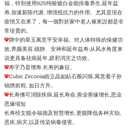
福，特別使用
925纯银镀白金能排毒养生,延年益
寿,加速新陈代谢, 增强抵抗力的作用。尤其是現在
疫情又在來了，每一個對於家中老人傢來説都是非
常珍貴的。
牌中的翠玉寓意平安幸福。对人体特殊的保健功
效
,养颜美容,镇静、安神和延年益寿;从风水角度来
说更具备祛病延年,辟邪消灾之功效。
寿字乃是增寿
,长寿的象征。
Cubic Zirconia皓立晶如鉆石般闪烁,寓意着子孙
锦绣前程, 如日方升。
长寿佛可消除疾病
,延长寿命,善业善缘增长,恶业
恶缘缩短
长寿经文能令福德及智慧增长
,更能降低各种灾劫,
恶疾,病灾,以及传染病毒侵害。