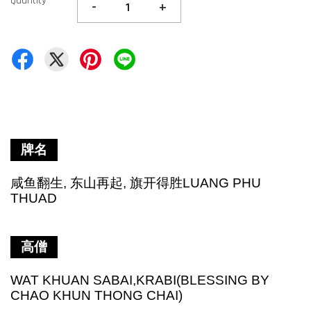
Quantity
-
+
牌名
咸鱼翻生
, 东山再起, 旗开得胜LUANG PHU
THUAD
高僧
WAT KHUAN SABAI,KRABI(BLESSING BY
CHAO KHUN THONG CHAI)