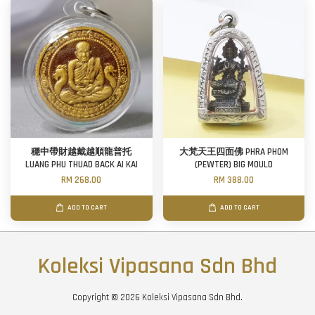
穩中帶財越戴越順龍普托
大梵天王四面佛 PHRA PHOM
LUANG PHU THUAD BACK AI KAI
(PEWTER) BIG MOULD
RM 268.00
RM 388.00
ADD TO CART
ADD TO CART
Koleksi Vipasana Sdn Bhd
Copyright © 2026 Koleksi Vipasana Sdn Bhd.