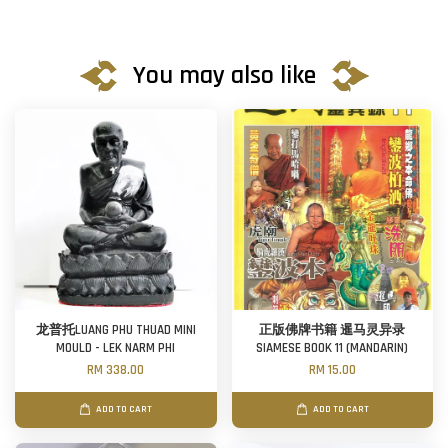
You may also like
龙普托LUANG PHU THUAD MINI
正版佛牌书籍 暹马灵异录
MOULD - LEK NARM PHI
SIAMESE BOOK 11 (MANDARIN)
RM 338.00
RM 15.00
ADD TO CART
ADD TO CART