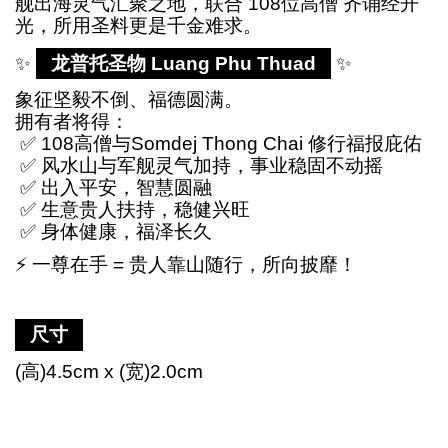
舰出海灵气汇聚之地，联合 108位高僧 齐诵经开
光，所用圣料更是千金难求。
✨
龙普托圣物 Luang Phu Thuad
✨
象征坚毅不倒、福德圆满。
拥有者将得：
✅
108高僧与Somdej Thong Chai 修行福报庇佑
✅
风水山与军舰灵气加持，事业稳固不动摇
✅
出入平安，智慧圆融
✅
生意贵人扶持，稳健兴旺
✅
身体健康，福泽长久
⚡
一尊在手 = 贵人靠山随行，所向披靡！
尺寸
(高)4.5cm x (宽)2.0cm