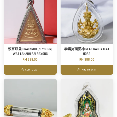
致富双圣 PRAI KROO (KEYSORN)
泰國掩面爱神 REAN RACHA MAA
WAT LAHARN RAI RAYONG
NORA
RM 388.00
RM 388.00
ADD TO CART
ADD TO CART