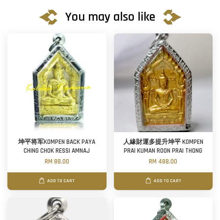
You may also like
坤平将军KOMPEN BACK PAYA
人緣財運多提升坤平 KOMPEN
CHING CHOK RESSI AMNAJ
PRAI KUMAN ROON PRAI THONG
RM 88.00
RM 488.00
ADD TO CART
ADD TO CART