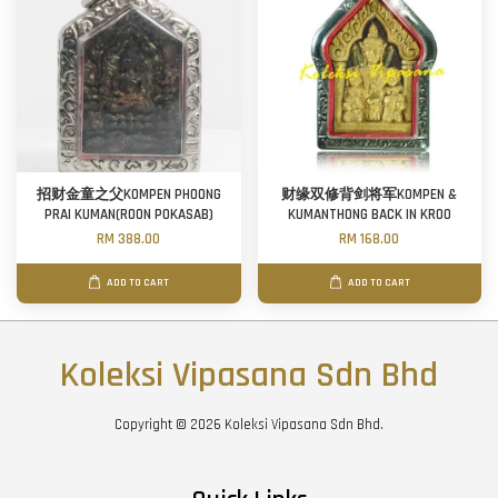
招财金童之父KOMPEN PHOONG
财缘双修背剑将军KOMPEN &
PRAI KUMAN(ROON POKASAB)
KUMANTHONG BACK IN KROO
RM 388.00
RM 168.00
ADD TO CART
ADD TO CART
Koleksi Vipasana Sdn Bhd
Copyright © 2026 Koleksi Vipasana Sdn Bhd.