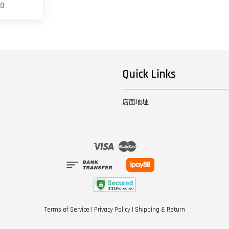
00
Quick Links
店面地址
Visa
Master
Terms of Service
|
Privacy Policy
|
Shipping & Return