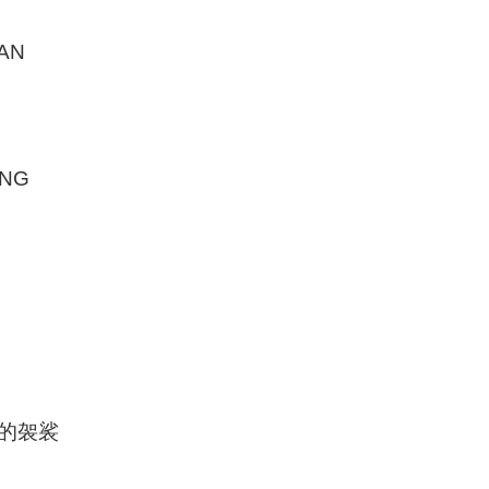
AN
ONG
身的袈裟