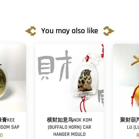
You may also like
膏KEE
横财如意鸟NOK KOM
聚财葫芦 P
UDOM SAP
(BUFFALO HORN) CAR
LU (
HANGER MOULD
00
R