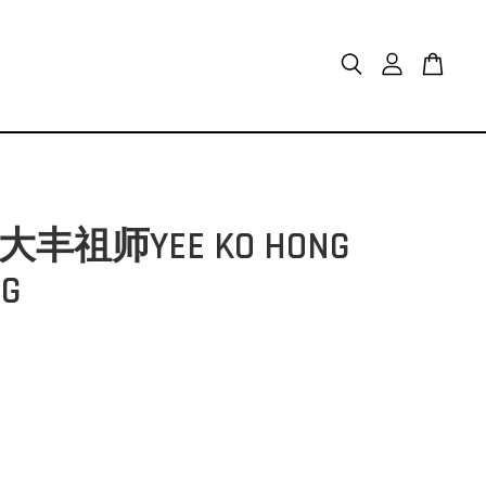
祖师YEE KO HONG
NG