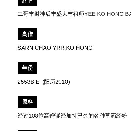
牌名
二哥丰财神后丰盛大丰祖师
YEE KO HONG B
高僧
SARN CHAO YRR KO HONG
年份
2553B.E (
阳历
2010)
原料
经过
108
位高僧诵经加持已久的各种草药经粉