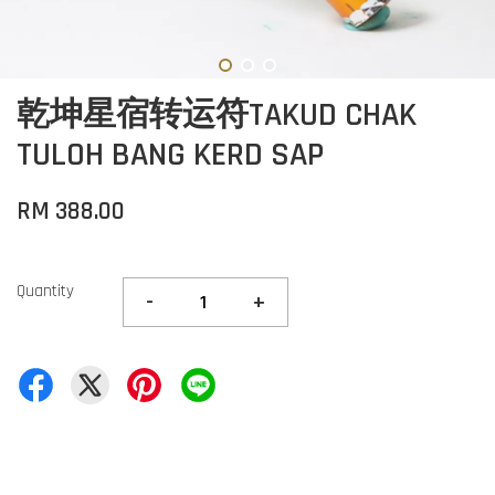
乾坤星宿转运符TAKUD CHAK
TULOH BANG KERD SAP
RM 388.00
Quantity
-
+