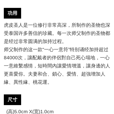
功用
虎皮圣人是一位修行非常高深，所制作的圣物也深
受泰国许多善信的珍藏。每一次师父制作的圣物都
是经过非常圆满的加持过程。
师父制作的这一款“一心一意符”特别诵经加持超过
84000次，讓配戴者的伴侶對自己死心塌地，一心
一意維繫感情，短時間內讓愛情增溫，讓身邊的人
更喜愛你。夫妻和合、鎖心、愛情、超強增加人
緣、異性緣、桃花運。
尺寸
(
高
)5.0cm X(
宽
)1.0cm