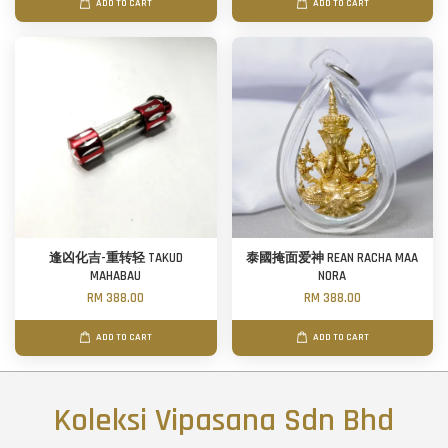
ADD TO CART
ADD TO CART
逢凶化吉-重转轻 TAKUD
泰國掩面爱神 REAN RACHA MAA
MAHABAU
NORA
RM 388.00
RM 388.00
ADD TO CART
ADD TO CART
Koleksi Vipasana Sdn Bhd