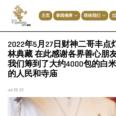
主页
泰国佛牌
联络我们
过
2022年5月27日财神二哥丰
林典藏 在此感谢各界善心朋
我们筹到了大约4000包的白
的人民和寺庙
Jul 25, 22