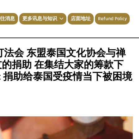
往消息
更多讯息与知识
店面地址
Refund Policy
点灯法会 东盟泰国文化协会与禅
友的捐助 在集结大家的筹款下
米 捐助给泰国受疫情当下被困境