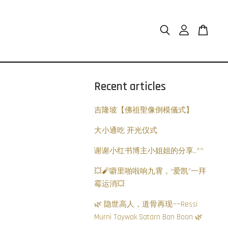
Recent articles
吉隆坡【佛祖聖像倒模儀式】
大小通吃 开光仪式
谢谢小红书博主小姐姐的分享..^^
💥🧨噼里啪啦响九霄，“爱凯”一拜
霉运消💥
🌿 隐世高人，道骨再现——Ressi
Murni Taywak Satarn Ban Boon 🌿