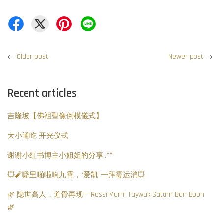
←
Older post
Newer post
→
Recent articles
吉隆坡【佛祖聖像倒模儀式】
大小通吃 开光仪式
谢谢小红书博主小姐姐的分享..^^
💥🧨噼里啪啦响九霄，“爱凯”一拜霉运消💥
🌿 隐世高人，道骨再现——Ressi Murni Taywak Satarn Ban Boon
🌿