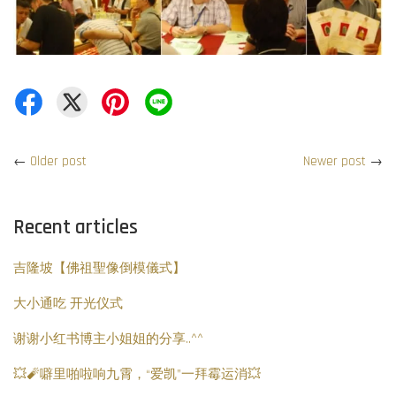
←
Older post
Newer post
→
Recent articles
吉隆坡【佛祖聖像倒模儀式】
大小通吃 开光仪式
谢谢小红书博主小姐姐的分享..^^
💥🧨噼里啪啦响九霄，“爱凯”一拜霉运消💥