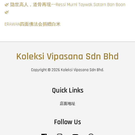
🌿 隐世高人，道骨再现——Ressi Murni Taywak Satarn Ban Boon
🌿
ERAWAN四面佛法会捐赠白米
Koleksi Vipasana Sdn Bhd
Copyright © 2026 Koleksi Vipasana Sdn Bhd.
Quick Links
店面地址
Follow Us