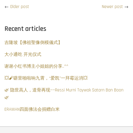
←
Older post
Newer post
→
Recent articles
吉隆坡【佛祖聖像倒模儀式】
大小通吃 开光仪式
谢谢小红书博主小姐姐的分享..^^
💥🧨噼里啪啦响九霄，“爱凯”一拜霉运消💥
🌿 隐世高人，道骨再现——Ressi Murni Taywak Satarn Ban Boon
🌿
ERAWAN四面佛法会捐赠白米