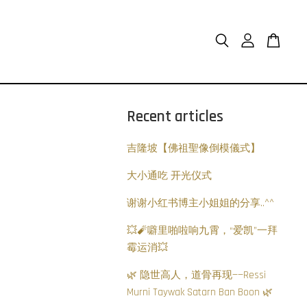
Recent articles
吉隆坡【佛祖聖像倒模儀式】
大小通吃 开光仪式
谢谢小红书博主小姐姐的分享..^^
💥🧨噼里啪啦响九霄，“爱凯”一拜
霉运消💥
🌿 隐世高人，道骨再现——Ressi
Murni Taywak Satarn Ban Boon 🌿